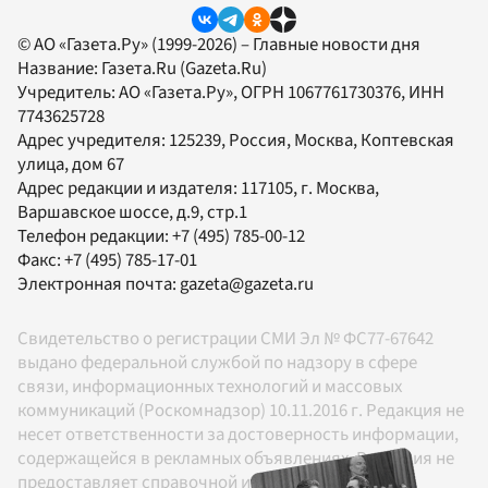
© АО «Газета.Ру» (1999-2026) – Главные новости дня
Название:
Газета.Ru
(Gazeta.Ru)
Учредитель:
АО «Газета.Ру»
, ОГРН 1067761730376, ИНН
7743625728
Адрес учредителя: 125239, Россия, Москва, Коптевская
улица, дом 67
Адрес редакции и издателя:
117105
, г.
Москва
,
Варшавское шоссе, д.9, стр.1
Телефон редакции:
+7 (495) 785-00-12
Факс:
+7 (495) 785-17-01
Электронная почта:
gazeta@gazeta.ru
Свидетельство о регистрации СМИ Эл № ФС77-67642
выдано федеральной службой по надзору в сфере
связи, информационных технологий и массовых
коммуникаций (Роскомнадзор) 10.11.2016 г. Редакция не
несет ответственности за достоверность информации,
содержащейся в рекламных объявлениях. Редакция не
предоставляет справочной информации.