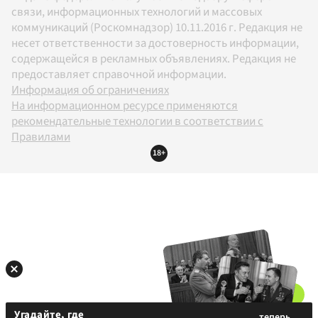
связи, информационных технологий и массовых
коммуникаций (Роскомнадзор) 10.11.2016 г. Редакция не
несет ответственности за достоверность информации,
содержащейся в рекламных объявлениях. Редакция не
предоставляет справочной информации.
Информация об ограничениях
На информационном ресурсе применяются
рекомендательные технологии в соответствии с
Правилами
18+
Угадайте, где