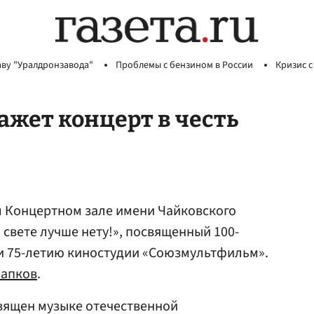
аву "Уралдронзавода"
Проблемы с бензином в России
Кризис с
жет концерт в честь
ом Концертном зале имени Чайковского
 свете лучше нету!», посвященный 100-
и 75-летию киностудии «Союзмультфильм».
апков
.
вящен музыке отечественной