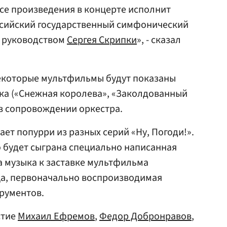
се произведения в концерте исполнит
ссийский государственный симфонический
 руководством
Сергея Скрипки
», - сказал
некоторые мультфильмы будут показаны
ука («Снежная королева», «Заколдованный
 в сопровождении оркестра.
ет попурри из разных серий «Ну, Погоди!».
о будет сыграна специально написанная
ра музыка к заставке мультфильма
ца, первоначально воспроизводимая
рументов.
стие
Михаил Ефремов
,
Федор Добронравов
,