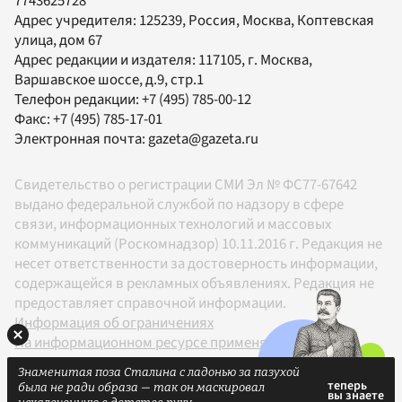
7743625728
Адрес учредителя: 125239, Россия, Москва, Коптевская
улица, дом 67
Адрес редакции и издателя:
117105
, г.
Москва
,
Варшавское шоссе, д.9, стр.1
Телефон редакции:
+7 (495) 785-00-12
Факс:
+7 (495) 785-17-01
Электронная почта:
gazeta@gazeta.ru
Свидетельство о регистрации СМИ Эл № ФС77-67642
выдано федеральной службой по надзору в сфере
связи, информационных технологий и массовых
коммуникаций (Роскомнадзор) 10.11.2016 г. Редакция не
несет ответственности за достоверность информации,
содержащейся в рекламных объявлениях. Редакция не
предоставляет справочной информации.
Информация об ограничениях
На информационном ресурсе применяются
рекомендательные технологии в соответствии с
Знаменитая поза Сталина с ладонью за пазухой
Правилами
была не ради образа — так он маскировал