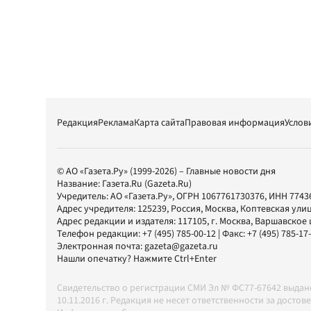
Редакция
Реклама
Карта сайта
Правовая информация
Услов
© АО «Газета.Ру» (1999-2026) – Главные новости дня
Название:
Газета.Ru
(Gazeta.Ru)
Учредитель:
АО «Газета.Ру»
, ОГРН 1067761730376, ИНН 7743
Адрес учредителя: 125239, Россия, Москва, Коптевская улиц
Адрес редакции и издателя:
117105
, г.
Москва
,
Варшавское шо
Телефон редакции:
+7 (495) 785-00-12
| Факс:
+7 (495) 785-17
Электронная почта:
gazeta@gazeta.ru
Нашли опечатку? Нажмите Ctrl+Enter
Свидетельство о регистрации СМИ Эл № ФС77-67642 выда
10.11.2016 г. Редакция не несет ответственности за дос