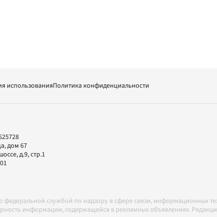
ия использования
Политика конфиденциальности
625728
а, дом 67
ссе, д.9, стр.1
-01
но федеральной службой по надзору в сфере связи, информационных т
товерность информации, содержащейся в рекламных объявлениях. Редак