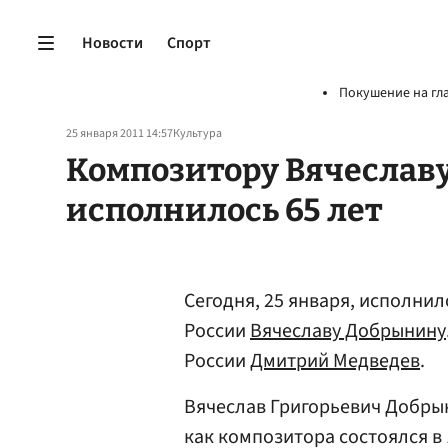
Новости
Спорт
Покушение на гл
25 января 2011 14:57
Культура
Композитору Вячеслав
исполнилось 65 лет
Сегодня, 25 января, исполнил
России
Вячеславу Добрынину
России
Дмитрий Медведев
.
Вячеслав Григорьевич Добрын
как композитора состоялся в 