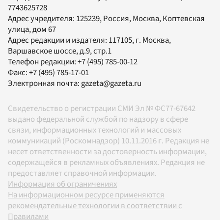
7743625728
Адрес учредителя: 125239, Россия, Москва, Коптевская
улица, дом 67
Адрес редакции и издателя:
117105
, г.
Москва
,
Варшавское шоссе, д.9, стр.1
Телефон редакции:
+7 (495) 785-00-12
Факс:
+7 (495) 785-17-01
Электронная почта:
gazeta@gazeta.ru
Свидетельство о регистрации СМИ Эл № ФС77-67642
выдано федеральной службой по надзору в сфере
связи, информационных технологий и массовых
коммуникаций (Роскомнадзор) 10.11.2016 г. Редакция не
несет ответственности за достоверность информации,
содержащейся в рекламных объявлениях. Редакция не
предоставляет справочной информации.
Информация об ограничениях
На информационном ресурсе применяются
рекомендательные технологии в соответствии с
Правилами