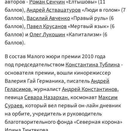
авторов -
Роман Сенчин
«Елтышовы» (11
баллов),
Андрей Аствацатуров
«Люди в голом» (7
баллов),
Василий Авченко
«Правый руль» (6
баллов),
Павел Крусанов
«Мертвый язык» (6
баллов) и
Олег Лукошин
«Капитализм» (6
баллов).
В состав Малого жюри премии 2010 года
под председательством
Константина Тублина
-
основателя премии, вошли кинорежиссер
Валерия Гай Германика, писатель
Андрей
Геласимов
, журналист
Андрей Константинов
,
певица
Севара Назархан
, космонавт
Максим
Сураев
, который вел первый он-лайн дневник
на орбите, учредитель и руководитель
благотворительного фонда «Северная корона»
Ирина Тинтякова
.