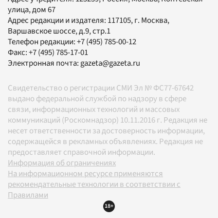
улица, дом 67
Адрес редакции и издателя:
117105
, г.
Москва
,
Варшавское шоссе, д.9, стр.1
Телефон редакции:
+7 (495) 785-00-12
Факс:
+7 (495) 785-17-01
Электронная почта:
gazeta@gazeta.ru
Свидетельство о регистрации СМИ Эл № ФС77-67642
выдано федеральной службой по надзору в сфере
связи, информационных технологий и массовых
коммуникаций (Роскомнадзор) 10.11.2016 г. Редакция не
несет ответственности за достоверность информации,
содержащейся в рекламных объявлениях. Редакция не
предоставляет справочной информации.
Информация об ограничениях
На информационном ресурсе применяются
рекомендательные технологии в соответствии с
Правилами
18+