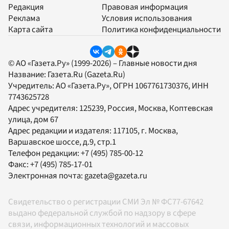
Редакция
Правовая информация
Реклама
Условия использования
Карта сайта
Политика конфиденциальности
© АО «Газета.Ру» (1999-2026) – Главные новости дня
Название:
Газета.Ru
(Gazeta.Ru)
Учредитель:
АО «Газета.Ру»
, ОГРН 1067761730376, ИНН
7743625728
Адрес учредителя: 125239, Россия, Москва, Коптевская
улица, дом 67
Адрес редакции и издателя:
117105
, г.
Москва
,
Варшавское шоссе, д.9, стр.1
Телефон редакции:
+7 (495) 785-00-12
Факс:
+7 (495) 785-17-01
Электронная почта:
gazeta@gazeta.ru
Свидетельство о регистрации СМИ Эл № ФС77-67642
выдано федеральной службой по надзору в сфере
связи, информационных технологий и массовых