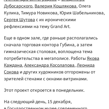
Дубосарского
,
Валерия Кошлякова
, Олега
Кулика, Тимура Новикова, Юрия Шабельникова,
Сергея Шутова
с их ироническими
рефлексиями на тему Grand Art.
Еще в одном зале, где раньше располагались
сначала торговая контора Губина, а затем
гимназическая столовая, воплощена тема
потребительства в мегаполисе. Работы
Якова
Каждана
,
Александра Косолапова
,
Леонида
Сокова
и других художников отгорожены от
зрителей стенами с окнами-витринами.
Этот проект откроется в понедельник.
На следующий день, 15 декабря,
в Государственном музее современного