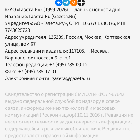
© АО «Газета.Ру» (1999-2026) – Главные новости дня
Название:
Газета.Ru
(Gazeta.Ru)
Учредитель:
АО «Газета.Ру»
, ОГРН 1067761730376, ИНН
7743625728
Адрес учредителя: 125239, Россия, Москва, Коптевская
улица, дом 67
Адрес редакции и издателя:
117105
, г.
Москва
,
Варшавское шоссе, д.9, стр.1
Телефон редакции:
+7 (495) 785-00-12
Факс:
+7 (495) 785-17-01
Электронная почта:
gazeta@gazeta.ru
Свидетельство о регистрации СМИ Эл № ФС77-67642
выдано федеральной службой по надзору в сфере
связи, информационных технологий и массовых
коммуникаций (Роскомнадзор) 10.11.2016 г. Редакция не
несет ответственности за достоверность информации,
содержащейся в рекламных объявлениях. Редакция не
предоставляет справочной информации.