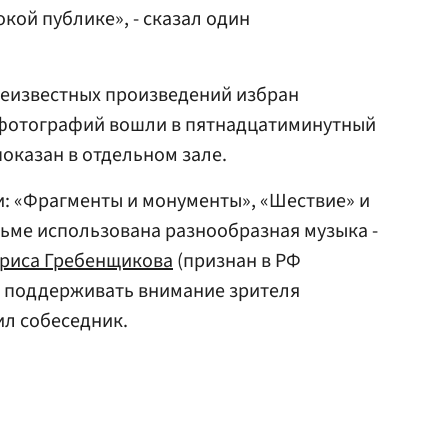
кой публике», - сказал один
неизвестных произведений избран
 фотографий вошли в пятнадцатиминутный
оказан в отдельном зале.
и: «Фрагменты и монументы», «Шествие» и
льме использована разнообразная музыка -
риса Гребенщикова
(признан в РФ
ы поддерживать внимание зрителя
ил собеседник.