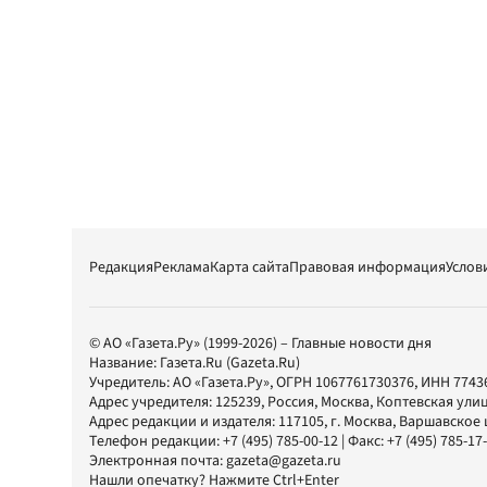
Редакция
Реклама
Карта сайта
Правовая информация
Услов
© АО «Газета.Ру» (1999-2026) – Главные новости дня
Название:
Газета.Ru
(Gazeta.Ru)
Учредитель:
АО «Газета.Ру»
, ОГРН 1067761730376, ИНН 7743
Адрес учредителя: 125239, Россия, Москва, Коптевская улиц
Адрес редакции и издателя:
117105
, г.
Москва
,
Варшавское шо
Телефон редакции:
+7 (495) 785-00-12
| Факс:
+7 (495) 785-17
Электронная почта:
gazeta@gazeta.ru
Нашли опечатку? Нажмите Ctrl+Enter