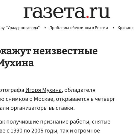
аву "Уралдронзавода"
Проблемы с бензином в России
Кризис с
покажут неизвестные
 Мухина
фотографа
Игоря Мухина
, обладателя
ю снимков о Москве, открывается в четверг
зали организаторы выставки.
ак получившие признание работы, снятые
е с 1990 по 2006 годы, так и огромное