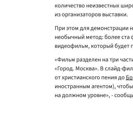
количество неизвестных широ
из организаторов выставки.
При этом для демонстрации 
необычный метод: более ста
видеофильм, который будет п
«Фильм разделен на три част
«Город. Москва». В слайд-фи
от христианского пения до
Бо
иностранным агентом), чтоб
на должном уровне», - сообщ