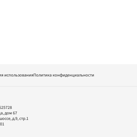
ия использования
Политика конфиденциальности
625728
а, дом 67
ссе, д.9, стр.1
-01