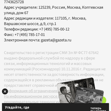
7743625728
Адрес учредителя: 125239, Россия, Москва, Коптевская
улица, дом 67
Адрес редакции и издателя:
117105
, г.
Москва
,
Варшавское шоссе, д.9, стр.1
Телефон редакции:
+7 (495) 785-00-12
Факс:
+7 (495) 785-17-01
Электронная почта:
gazeta@gazeta.ru
Свидетельство о регистрации СМИ Эл № ФС77-67642
выдано федеральной службой по надзору в сфере
связи, информационных технологий и массовых
коммуникаций (Роскомнадзор) 10.11.2016 г. Редакция не
несет ответственности за достоверность информации,
содержащейся в рекламных объявлениях. Редакция не
предоставляет справочной информации.
Информация об ограничениях
На информационном ресурсе применяются
рекомендательные технологии в соответствии с
Правилами
Угадайте, где