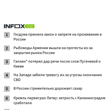
1
Госдума приняла закон о запрете на проживание в
России
2
Рыбоводы Армении вышли на протесты из-за
закрытия рынка России
3
Галкин* потерял дар речи после слов Пугачевой о
Киеве
4
На Западе забили тревогу из-за угрозы окончания
СВО
5
В России стремительно дорожает сахар
6
Кремль переиграл Литву: хитрость с Калининградом
сработала