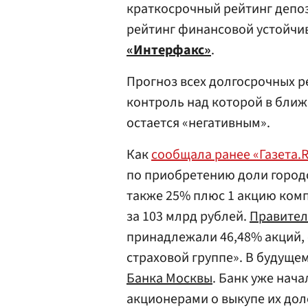
краткосрочный рейтинг депоз
рейтинг финансовой устойчив
«Интерфакс»
.
Прогноз всех долгосрочных р
контроль над которой в бли
остается «негативным».
Как
сообщала ранее «Газета.
по приобретению доли городс
также 25% плюс 1 акцию комп
за 103 млрд рублей.
Правител
принадлежали 46,48% акций, 
страховой группе». В будуще
Банка Москвы
. Банк уже нач
акционерами о выкупе их дол