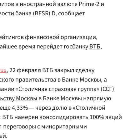
итов в иностранной валюте Prime-2 и
ости банка (BFSR) D, сообщает
ейтингов финансовой организации,
жайшее время перейдет госбанку
ВТБ
,
Ru»
, 22 февраля ВТБ закрыл сделку
кого правительства в Банке Москвы, а
ании «Столичная страховая группа» (ССГ)
ьству Москвы
в Банке Москвы напрямую
еще 4,33% — через долю в «Столичной
м ВТБ намерен консолидировать 100% акций
ал переговоры с миноритарными
ей.