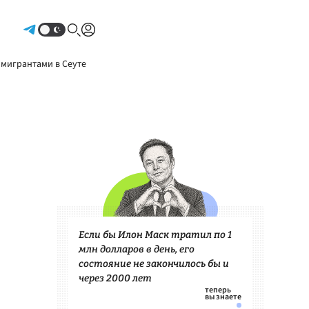
Авторизоваться
 мигрантами в Сеуте
Если бы Илон Маск тратил по 1
млн долларов в день, его
состояние не закончилось бы и
через 2000 лет