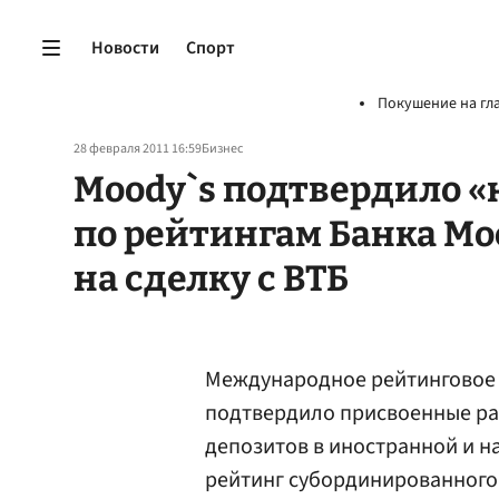
Новости
Спорт
Покушение на гл
28 февраля 2011 16:59
Бизнес
Moody`s подтвердило «
по рейтингам Банка Мо
на сделку с ВТБ
Международное рейтинговое а
подтвердило присвоенные ра
депозитов в иностранной и 
рейтинг субординированного 