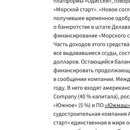
платформы «Одиссей», говори
«Морской старт». «Новое со
получившее временное одобр
о банкротстве в штате Делав
финансирование «Морского с
Часть доходов этого средства
все выдававшиеся ссуды, со
долларов. Остающийся баланс
финансировать продолжающи
в сообщении компании. Межд
году. В него входят американ
Company (40 % капитала), ро
«Южное» (5 %) и ПО
«Южмаш
судостроительная компания A
старт» единственная в мире 