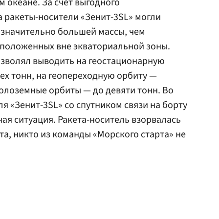
 океане. За счет выгодного
 ракеты-носители «Зенит-3SL» могли
 значительно большей массы, чем
сположенных вне экваториальной зоны.
озволял выводить на геостационарную
рех тонн, на геопереходную орбиту —
колоземные орбиты — до девяти тонн. Во
я «Зенит-3SL» со спутником связи на борту
ая ситуация. Ракета-носитель взорвалась
та, никто из команды «Морского старта» не