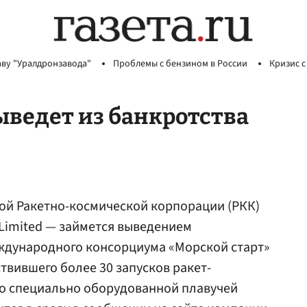
аву "Уралдронзавода"
Проблемы с бензином в России
Кризис с
ыведет из банкротства
ой Ракетно-космической корпорации (РКК)
 Limited — займется выведением
еждународного консорциума «Морской старт»
твившего более 30 запусков ракет-
со специально оборудованной плавучей