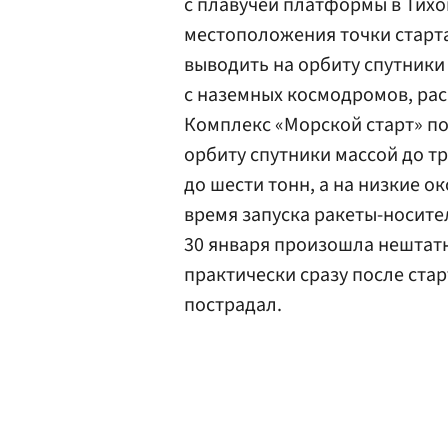
с плавучей платформы в Тихом
местоположения точки старта
выводить на орбиту спутники
с наземных космодромов, ра
Комплекс «Морской старт» п
орбиту спутники массой до т
до шести тонн, а на низкие о
время запуска ракеты-носител
30 января произошла нештатн
практически сразу после стар
пострадал.