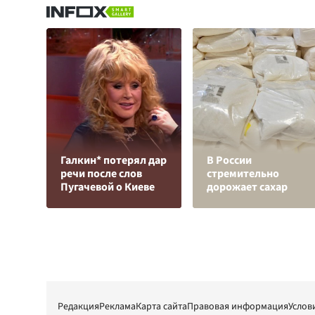
Галкин* потерял дар
В России
речи после слов
стремительно
Пугачевой о Киеве
дорожает сахар
Редакция
Реклама
Карта сайта
Правовая информация
Услов