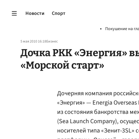
Новости
Спорт
Покушение на гл
5 мая 2010 16:18
Бизнес
Дочка РКК «Энергия» в
«Морской старт»
Дочерняя компания российск
«Энергия» — Energia Overseas
из состояния банкротства м
(Sea Launch Соmpany), осущес
носителей типа «Зенит-3SL» 