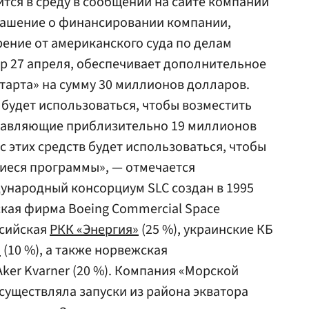
тся в среду в сообщении на сайте компании
глашение о финансировании компании,
ение от американского суда по делам
эр 27 апреля, обеспечивает дополнительное
тарта» на сумму 30 миллионов долларов.
 будет использоваться, чтобы возместить
ставляющие приблизительно 19 миллионов
 этих средств будет использоваться, чтобы
еся программы», — отмечается
ународный консорциум SLC создан в 1995
ская фирма Boeing Commercial Space
ссийская
РКК «Энергия»
(25 %), украинские КБ
»
(10 %), а также норвежская
ker Kvаrner (20 %). Компания «Морской
осуществляла запуски из района экватора