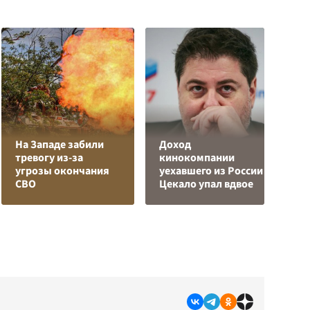
На Западе забили
Доход
тревогу из-за
кинокомпании
Е
угрозы окончания
уехавшего из России
м
СВО
Цекало упал вдвое
д