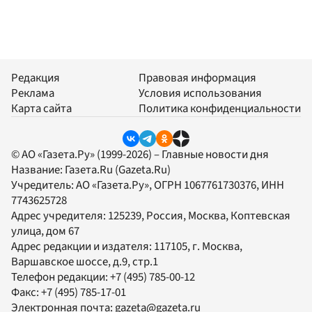
Редакция
Правовая информация
Реклама
Условия использования
Карта сайта
Политика конфиденциальности
© АО «Газета.Ру» (1999-2026) – Главные новости дня
Название:
Газета.Ru
(Gazeta.Ru)
Учредитель:
АО «Газета.Ру»
, ОГРН 1067761730376, ИНН
7743625728
Адрес учредителя: 125239, Россия, Москва, Коптевская
улица, дом 67
Адрес редакции и издателя:
117105
, г.
Москва
,
Варшавское шоссе, д.9, стр.1
Телефон редакции:
+7 (495) 785-00-12
Факс:
+7 (495) 785-17-01
Электронная почта:
gazeta@gazeta.ru