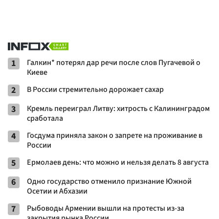
1
Галкин* потерял дар речи после слов Пугачевой о
Киеве
2
В России стремительно дорожает сахар
3
Кремль переиграл Литву: хитрость с Калининградом
сработала
4
Госдума приняла закон о запрете на проживание в
России
5
Ермолаев день: что можно и нельзя делать 8 августа
6
Одно государство отменило признание Южной
Осетии и Абхазии
7
Рыбоводы Армении вышли на протесты из-за
закрытия рынка России