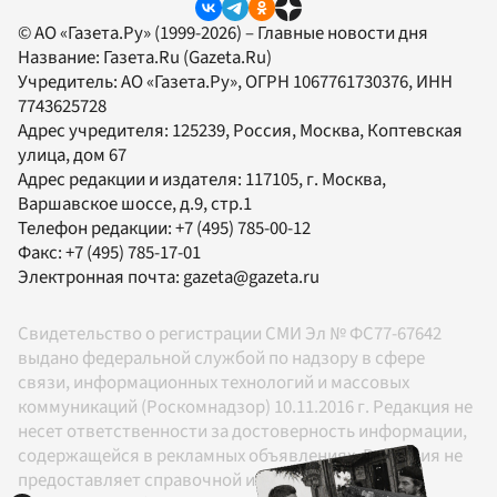
© АО «Газета.Ру» (1999-2026) – Главные новости дня
Название:
Газета.Ru
(Gazeta.Ru)
Учредитель:
АО «Газета.Ру»
, ОГРН 1067761730376, ИНН
7743625728
Адрес учредителя: 125239, Россия, Москва, Коптевская
улица, дом 67
Адрес редакции и издателя:
117105
, г.
Москва
,
Варшавское шоссе, д.9, стр.1
Телефон редакции:
+7 (495) 785-00-12
Факс:
+7 (495) 785-17-01
Электронная почта:
gazeta@gazeta.ru
Свидетельство о регистрации СМИ Эл № ФС77-67642
выдано федеральной службой по надзору в сфере
связи, информационных технологий и массовых
коммуникаций (Роскомнадзор) 10.11.2016 г. Редакция не
несет ответственности за достоверность информации,
содержащейся в рекламных объявлениях. Редакция не
предоставляет справочной информации.