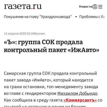
Новости
Авторизоваться
Покушение на главу "Уралдронзавода"
Проблемы с бен
15 апреля 2009 02:04
Бизнес
«Ъ»: группа СОК продала
контрольный пакет «ИжАвто»
Самарская группа СОК продала контрольный
пакет завода «ИжАвто», который находится
на грани остановки, топ-менеджменту завода
во главе с гендиректором
Михаилом Добындо
.
Как сообщила в среду газета
«Коммерсантъ»
со
ссылкой на источник в одном из банков-