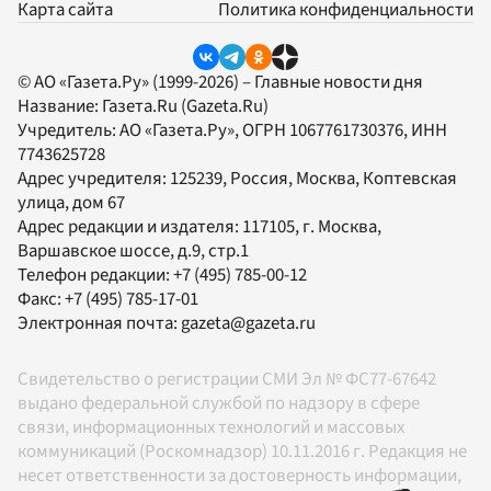
Карта сайта
Политика конфиденциальности
© АО «Газета.Ру» (1999-2026) – Главные новости дня
Название:
Газета.Ru
(Gazeta.Ru)
Учредитель:
АО «Газета.Ру»
, ОГРН 1067761730376, ИНН
7743625728
Адрес учредителя: 125239, Россия, Москва, Коптевская
улица, дом 67
Адрес редакции и издателя:
117105
, г.
Москва
,
Варшавское шоссе, д.9, стр.1
Телефон редакции:
+7 (495) 785-00-12
Факс:
+7 (495) 785-17-01
Электронная почта:
gazeta@gazeta.ru
Свидетельство о регистрации СМИ Эл № ФС77-67642
выдано федеральной службой по надзору в сфере
связи, информационных технологий и массовых
коммуникаций (Роскомнадзор) 10.11.2016 г. Редакция не
несет ответственности за достоверность информации,