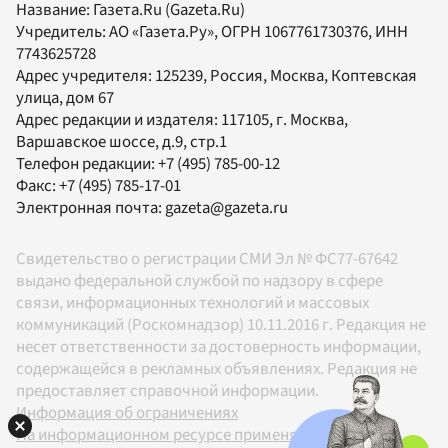
Название:
Газета.Ru
(Gazeta.Ru)
Учредитель:
АО «Газета.Ру»
, ОГРН 1067761730376, ИНН
7743625728
Адрес учредителя: 125239, Россия, Москва, Коптевская
улица, дом 67
Адрес редакции и издателя:
117105
, г.
Москва
,
Варшавское шоссе, д.9, стр.1
Телефон редакции:
+7 (495) 785-00-12
Факс:
+7 (495) 785-17-01
Электронная почта:
gazeta@gazeta.ru
Свидетельство о регистрации СМИ Эл № ФС77-67642
выдано федеральной службой по надзору в сфере
связи, информационных технологий и массовых
коммуникаций (Роскомнадзор) 10.11.2016 г. Редакция не
несет ответственности за достоверность информации,
содержащейся в рекламных объявлениях. Редакция не
предоставляет справочной информации.
Информация об ограничениях
На информационном ресурсе применяются