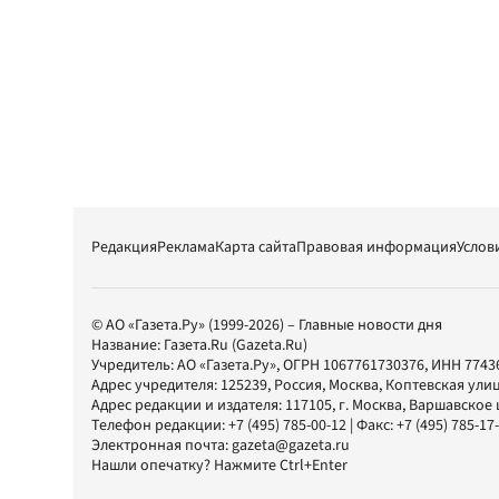
Редакция
Реклама
Карта сайта
Правовая информация
Услов
© АО «Газета.Ру» (1999-2026) – Главные новости дня
Название:
Газета.Ru
(Gazeta.Ru)
Учредитель:
АО «Газета.Ру»
, ОГРН 1067761730376, ИНН 7743
Адрес учредителя: 125239, Россия, Москва, Коптевская улиц
Адрес редакции и издателя:
117105
, г.
Москва
,
Варшавское шо
Телефон редакции:
+7 (495) 785-00-12
| Факс:
+7 (495) 785-17
Электронная почта:
gazeta@gazeta.ru
Нашли опечатку? Нажмите Ctrl+Enter