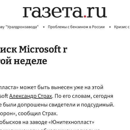
аву "Уралдронзавода"
Проблемы с бензином в России
Кризис с
ск Microsoft r
ой неделе
ласта» может быть вынесен уже на этой
soft
Александр Страх
. По его словам, сегодня
не были допрошены свидетели и подсудимый.
орон», сообщил Страх.
я обысков на заводе «Юнитехнопласт»