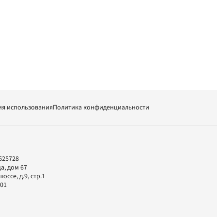
ия использования
Политика конфиденциальности
625728
а, дом 67
ссе, д.9, стр.1
-01