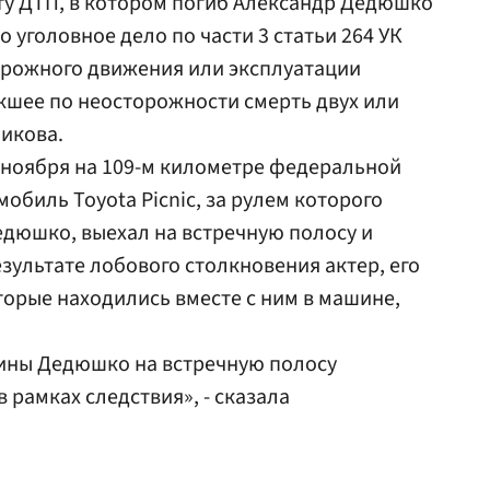
ту ДТП, в котором погиб Александр Дедюшко
о уголовное дело по части 3 статьи 264 УК
орожного движения или эксплуатации
кшее по неосторожности смерть двух или
никова.
 ноября на 109-м километре федеральной
обиль Toyota Picnic, за рулем которого
едюшко, выехал на встречную полосу и
езультате лобового столкновения актер, его
торые находились вместе с ним в машине,
ины Дедюшко на встречную полосу
 рамках следствия», - сказала