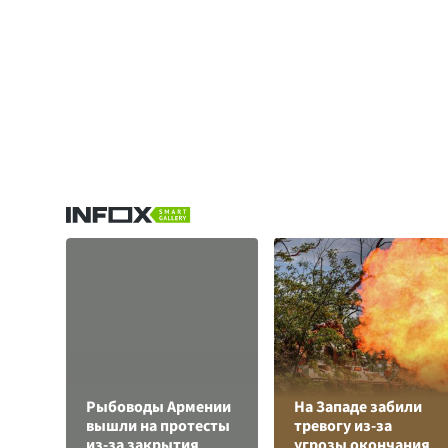
Рыбоводы Армении
На Западе забили
вышли на протесты
тревогу из-за
из-за закрытия
угрозы окончания