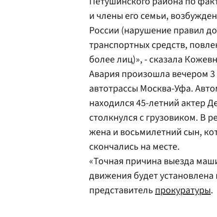
Петушинского района по фак
и члены его семьи, возбужден
России (нарушение правил д
транспортных средств, повле
более лиц)», - сказала Кожев
Авария произошла вечером 3
автотрассы Москва-Уфа. Автом
находился 45-летний актер Д
столкнулся с грузовиком. В р
жена и восьмилетний сын, ко
скончались на месте.
«Точная причина выезда маш
движения будет установлена в
представитель
прокуратуры
.