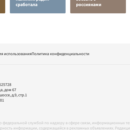
сработала
россиянами
ия использования
Политика конфиденциальности
625728
а, дом 67
ссе, д.9, стр.1
-01
но федеральной службой по надзору в сфере связи, информационных т
товерность информации, содержащейся в рекламных объявлениях. Редак