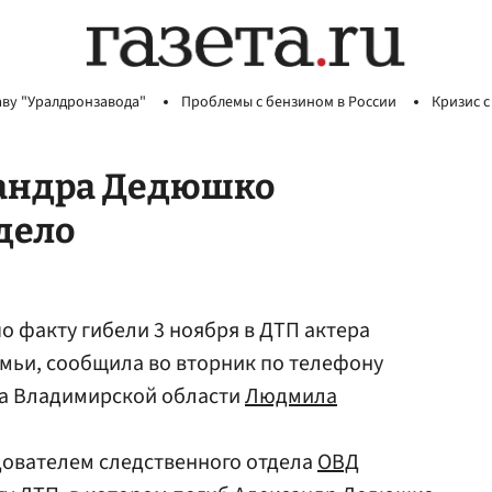
аву "Уралдронзавода"
Проблемы с бензином в России
Кризис с
сандра Дедюшко
дело
о факту гибели 3 ноября в ДТП актера
емьи, сообщила во вторник по телефону
а Владимирской области
Людмила
дователем следственного отдела
ОВД