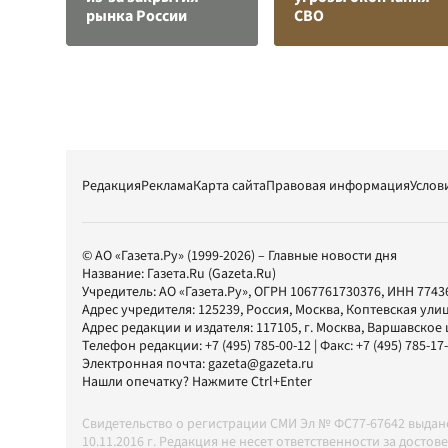
рынка России
СВО
Редакция
Реклама
Карта сайта
Правовая информация
Услов
© АО «Газета.Ру» (1999-2026) – Главные новости дня
Название:
Газета.Ru
(Gazeta.Ru)
Учредитель:
АО «Газета.Ру»
, ОГРН 1067761730376, ИНН 7743
Адрес учредителя: 125239, Россия, Москва, Коптевская улиц
Адрес редакции и издателя:
117105
, г.
Москва
,
Варшавское шо
Телефон редакции:
+7 (495) 785-00-12
| Факс:
+7 (495) 785-17
Электронная почта:
gazeta@gazeta.ru
Нашли опечатку? Нажмите Ctrl+Enter
Свидетельство о регистрации СМИ Эл № ФС77-67642 выда
10.11.2016 г. Редакция не несет ответственности за дос