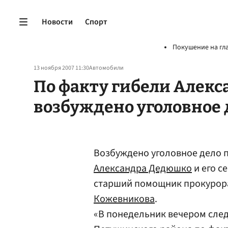
Новости
Спорт
Покушение на гл
13 ноября 2007 11:30
Автомобили
По факту гибели Алек
возбуждено уголовное 
Возбуждено уголовное дело п
Александра Дедюшко
и его с
старший помощник прокурор
Кожевникова
.
«В понедельник вечером сле