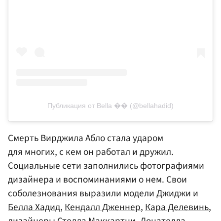
Публикация от Bella �� (@bellahadid)
Смерть Вирджила Абло стала ударом
для многих, с кем он работал и дружил.
Социальные сети заполнились фотографиями
дизайнера и воспоминаниями о нем. Свои
соболезнования выразили модели Джиджи и
Белла Хадид
,
Кендалл Дженнер
,
Кара Делевинь
,
дизайнеры Стелла Маккартни,
Донателла