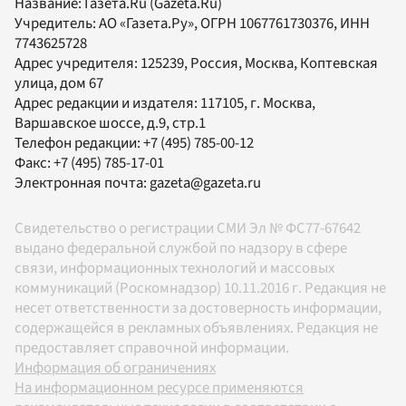
Название:
Газета.Ru
(Gazeta.Ru)
Учредитель:
АО «Газета.Ру»
, ОГРН 1067761730376, ИНН
7743625728
Адрес учредителя: 125239, Россия, Москва, Коптевская
улица, дом 67
Адрес редакции и издателя:
117105
, г.
Москва
,
Варшавское шоссе, д.9, стр.1
Телефон редакции:
+7 (495) 785-00-12
Факс:
+7 (495) 785-17-01
Электронная почта:
gazeta@gazeta.ru
Свидетельство о регистрации СМИ Эл № ФС77-67642
выдано федеральной службой по надзору в сфере
связи, информационных технологий и массовых
коммуникаций (Роскомнадзор) 10.11.2016 г. Редакция не
несет ответственности за достоверность информации,
содержащейся в рекламных объявлениях. Редакция не
предоставляет справочной информации.
Информация об ограничениях
На информационном ресурсе применяются