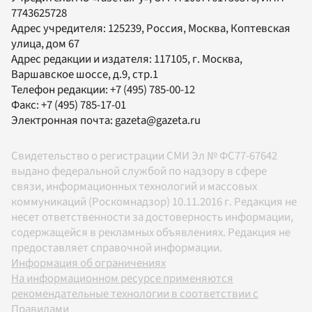
7743625728
Адрес учредителя: 125239, Россия, Москва, Коптевская
улица, дом 67
Адрес редакции и издателя:
117105
, г.
Москва
,
Варшавское шоссе, д.9, стр.1
Телефон редакции:
+7 (495) 785-00-12
Факс:
+7 (495) 785-17-01
Электронная почта:
gazeta@gazeta.ru
Свидетельство о регистрации СМИ Эл № ФС77-67642
выдано федеральной службой по надзору в сфере
связи, информационных технологий и массовых
коммуникаций (Роскомнадзор) 10.11.2016 г. Редакция не
несет ответственности за достоверность информации,
содержащейся в рекламных объявлениях. Редакция не
предоставляет справочной информации.
Информация об ограничениях
На информационном ресурсе применяются
рекомендательные технологии в соответствии с
Правилами