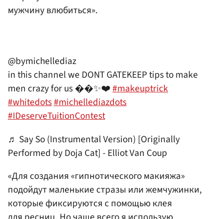
мужчину влюбиться».
@bymichellediaz
in this channel we DONT GATEKEEP tips to make
men crazy for us ��✨❤️
#makeuptrick
#whitedots
#michellediazdots
#IDeserveTuitionContest
♬ Say So (Instrumental Version) [Originally
Performed by Doja Cat] - Elliot Van Coup
«Для создания «гипнотического макияжа»
подойдут маленькие стразы или жемчужинки,
которые фиксируются с помощью клея
для ресниц. Но чаще всего я использую