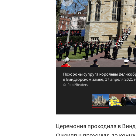
Похороны супруга королевы Великобр
в Виндзорском замке, 17 апреля 2021 
Pool/Reuters
Церемония проходила в Виндз
Филипп и проживал до конца 