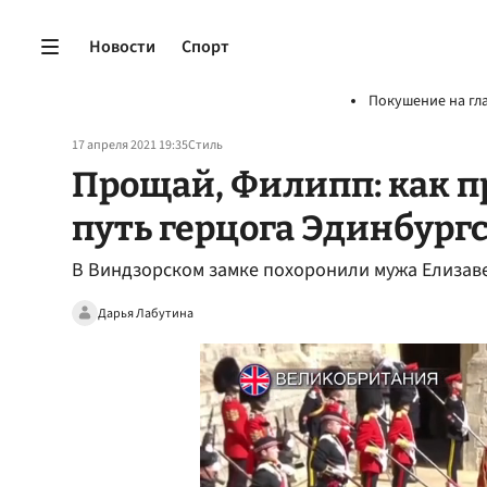
Новости
Спорт
Покушение на гл
17 апреля 2021 19:35
Стиль
Прощай, Филипп: как 
путь герцога Эдинбург
В Виндзорском замке похоронили мужа Елизаве
Дарья Лабутина