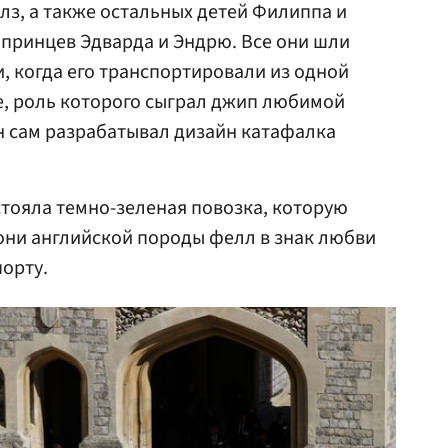
лз, а также остальных детей Филиппа и
 принцев Эдварда и Эндрю. Все они шли
и, когда его транспортировали из одной
е, роль которого сыграл джип любимой
н сам разрабатывал дизайн катафалка
стояла темно-зеленая повозка, которую
они английской породы фелл в знак любви
орту.