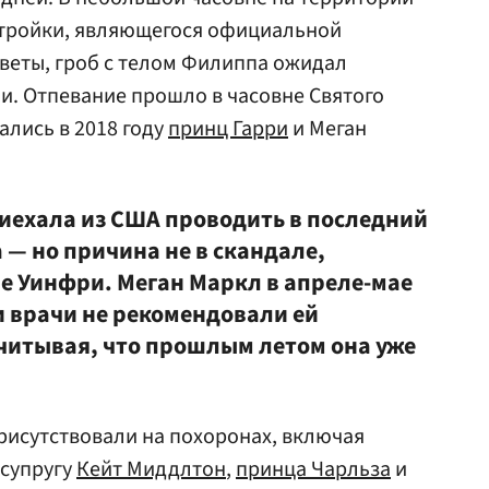
остройки, являющегося официальной
веты, гроб с телом Филиппа ожидал
ли. Отпевание прошло в часовне Святого
ались в 2018 году
принц Гарри
и Меган
риехала из США проводить в последний
 — но причина не в скандале,
 Уинфри. Меган Маркл в апреле-мае
и врачи не рекомендовали ей
учитывая, что прошлым летом она уже
рисутствовали на похоронах, включая
 супругу
Кейт Миддлтон
,
принца Чарльза
и