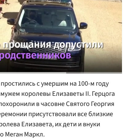
простились с умершим на 100-м году
мужем королевы Елизаветы II. Герцога
похоронили в часовне Святого Георгия
еремонии присутствовали все близкие
олева Елизавета, их дети и внуки
ко Меган Маркл.