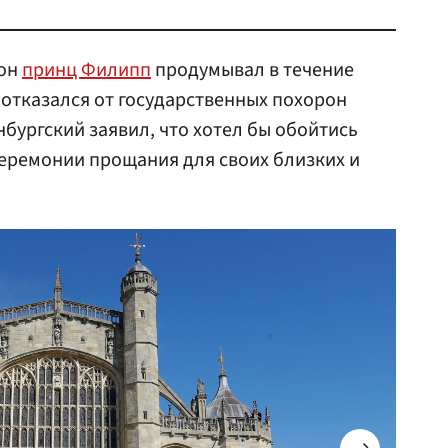
рон
принц Филипп
продумывал в течение
н отказался от государственных похорон
нбургский заявил, что хотел бы обойтись
церемонии прощания для своих близких и