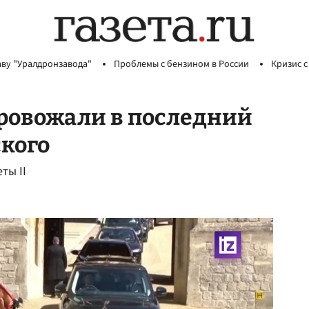
аву "Уралдронзавода"
Проблемы с бензином в России
Кризис с
провожали в последний
ского
ты II