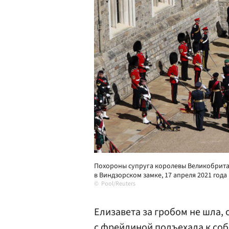
Похороны супруга королевы Великобритан
в Виндзорском замке, 17 апреля 2021 года
Pool/Reuters
Елизавета за гробом не шла, 
с фрейлиной подъехала к собо