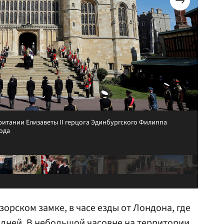
итании Елизаветы II герцога Эдинбургского Филиппа
года
орском замке, в часе езды от Лондона, где
дней. В небольшой часовне на территории