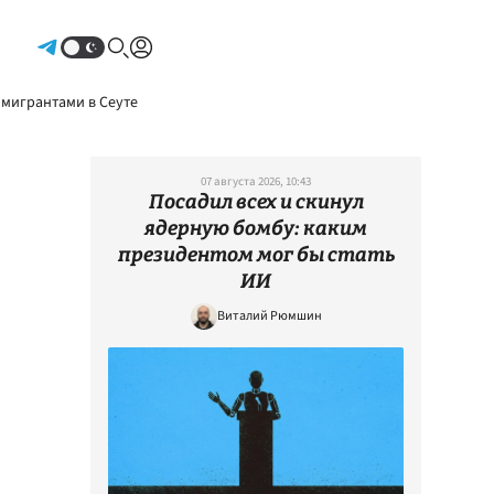
Авторизоваться
 мигрантами в Сеуте
07 августа 2026, 10:43
Посадил всех и скинул
ядерную бомбу: каким
президентом мог бы стать
ИИ
Виталий Рюмшин