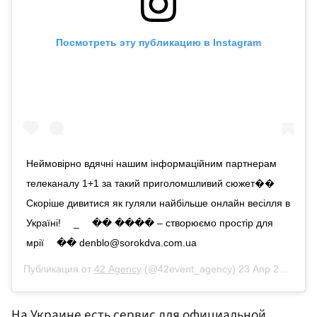
Посмотреть эту публикацию в Instagram
Неймовірно вдячні нашим інформаційним партнерам
телеканалу 1+1 за такий приголомшливий сюжет�� ⠀
Скоріше дивитися як гуляли найбільше онлайн весілля в
Україні! ⠀ _ ⠀ �� ���� – створюємо простір для
мрії ⠀ �� denblo@sorokdva.com.ua
Публикация от
42 Agency
(@42event_agency)
23 Апр 2020 в 12:04 PDT
На Украине есть сервис для официальной