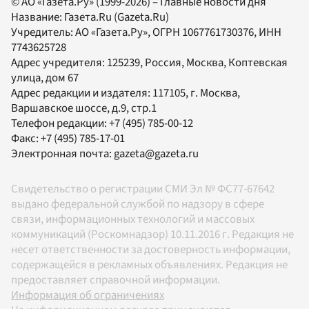
© АО «Газета.Ру» (1999-2026) – Главные новости дня
Название:
Газета.Ru
(Gazeta.Ru)
Учредитель:
АО «Газета.Ру»
, ОГРН 1067761730376, ИНН
7743625728
Адрес учредителя: 125239, Россия, Москва, Коптевская
улица, дом 67
Адрес редакции и издателя:
117105
, г.
Москва
,
Варшавское шоссе, д.9, стр.1
Телефон редакции:
+7 (495) 785-00-12
Факс:
+7 (495) 785-17-01
Электронная почта:
gazeta@gazeta.ru
Свидетельство о регистрации СМИ Эл № ФС77-67642
выдано федеральной службой по надзору в сфере
связи, информационных технологий и массовых
коммуникаций (Роскомнадзор) 10.11.2016 г. Редакция не
несет ответственности за достоверность информации,
содержащейся в рекламных объявлениях. Редакция не
предоставляет справочной информации.
Информация об ограничениях