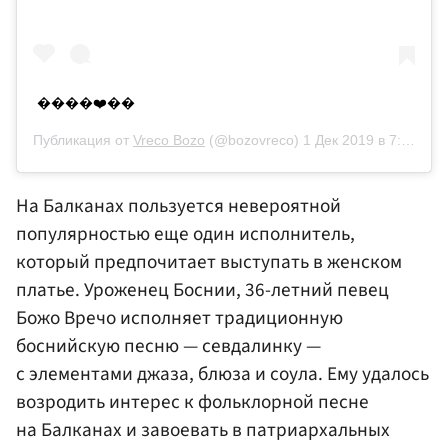
����❤️��
Публикация от
Vreco Bozo
(@bozovreco)
1 Дек 2019 в 7:39 PST
На Балканах пользуется невероятной
популярностью еще один исполнитель,
который предпочитает выступать в женском
платье. Уроженец Боснии, 36-летний певец
Божо Вречо исполняет традиционную
боснийскую песню — севдалинку —
с элементами джаза, блюза и соула. Ему удалось
возродить интерес к фольклорной песне
на Балканах и завоевать в патриархальных