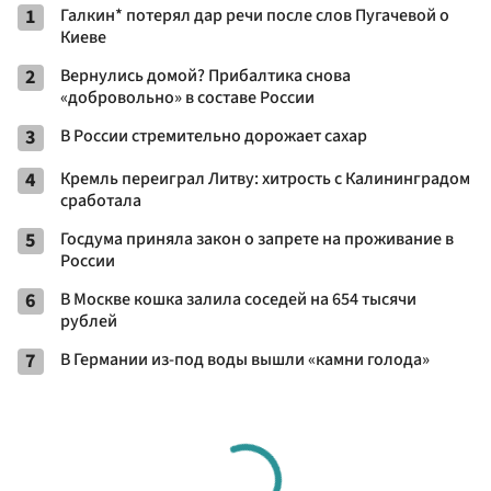
1
Галкин* потерял дар речи после слов Пугачевой о
Киеве
2
Вернулись домой? Прибалтика снова
«добровольно» в составе России
3
В России стремительно дорожает сахар
4
Кремль переиграл Литву: хитрость с Калининградом
сработала
5
Госдума приняла закон о запрете на проживание в
России
6
В Москве кошка залила соседей на 654 тысячи
рублей
7
В Германии из-под воды вышли «камни голода»