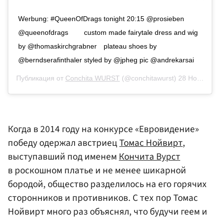
Werbung: #QueenOfDrags tonight 20:15 @prosieben
@queenofdrags ⁠⠀ ⁠⠀ custom made fairytale dress and wig
by @thomaskirchgrabner⁠⠀ plateau shoes by
@berndserafinthaler⁠ styled by @jpheg pic @andrekarsai
Публикация от
Conchita WURST
(@conchitawurst)
28 Ноя 2019 в 1:51 PST
Когда в 2014 году на конкурсе «Евровидение»
победу одержал австриец
Томас Нойвирт
,
выступавший под именем
Кончита Вурст
в роскошном платье и не менее шикарной
бородой, общество разделилось на его горячих
сторонников и противников. С тех пор Томас
Нойвирт много раз объяснял, что будучи геем и