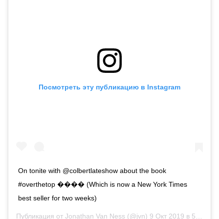
Посмотреть эту публикацию в Instagram
On tonite with @colbertlateshow about the book
#overthetop ��️‍�� (Which is now a New York Times
best seller for two weeks)
Публикация от
Jonathan Van Ness
(@jvn)
9 Окт 2019 в 5:34 PDT