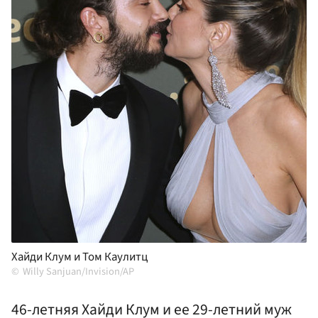
Хайди Клум и Том Каулитц
Willy Sanjuan/Invision/AP
46-летняя Хайди Клум и ее 29-летний муж