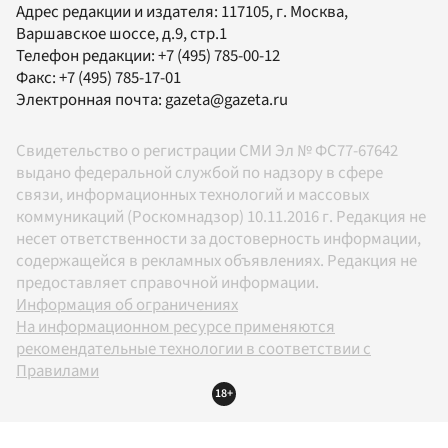
Адрес редакции и издателя:
117105
, г.
Москва
,
Варшавское шоссе, д.9, стр.1
Телефон редакции:
+7 (495) 785-00-12
Факс:
+7 (495) 785-17-01
Электронная почта:
gazeta@gazeta.ru
Свидетельство о регистрации СМИ Эл № ФС77-67642
выдано федеральной службой по надзору в сфере
связи, информационных технологий и массовых
коммуникаций (Роскомнадзор) 10.11.2016 г. Редакция не
несет ответственности за достоверность информации,
содержащейся в рекламных объявлениях. Редакция не
предоставляет справочной информации.
Информация об ограничениях
На информационном ресурсе применяются
рекомендательные технологии в соответствии с
Правилами
18+