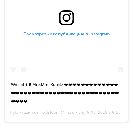
Посмотреть эту публикацию в Instagram
We did it ❣️ Mr.&Mrs. Kaulitz ❤️❤️❤️❤️❤️❤️❤️❤️❤️❤️❤️❤️❤️
❤️❤️❤️❤️❤️❤️❤️❤️❤️❤️❤️❤️❤️❤️❤️❤️❤️❤️❤️❤️❤️❤️❤️❤️❤️❤️
❤️❤️❤️❤️
Публикация от
Heidi Klum
(@heidiklum)
5 Авг 2019 в 6:11 PDT