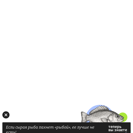
Если сырая рыба пахнет «рыбой», ее лучше не
есть!