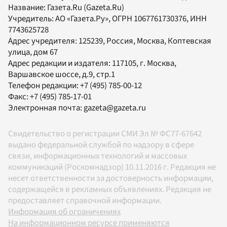
Название:
Газета.Ru
(Gazeta.Ru)
Учредитель:
АО «Газета.Ру»
, ОГРН 1067761730376, ИНН
7743625728
Адрес учредителя: 125239, Россия, Москва, Коптевская
улица, дом 67
Адрес редакции и издателя:
117105
, г.
Москва
,
Варшавское шоссе, д.9, стр.1
Телефон редакции:
+7 (495) 785-00-12
Факс:
+7 (495) 785-17-01
Электронная почта:
gazeta@gazeta.ru
Свидетельство о регистрации СМИ Эл № ФС77-67642
выдано федеральной службой по надзору в сфере
связи, информационных технологий и массовых
коммуникаций (Роскомнадзор) 10.11.2016 г. Редакция не
несет ответственности за достоверность информации,
содержащейся в рекламных объявлениях. Редакция не
предоставляет справочной информации.
Информация об ограничениях
На информационном ресурсе применяются