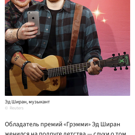
Эд Ширан, музыкант
Reuters
Обладатель премий «Грэмми» Эд Ширан
женился на подруге детства — слухи о том,