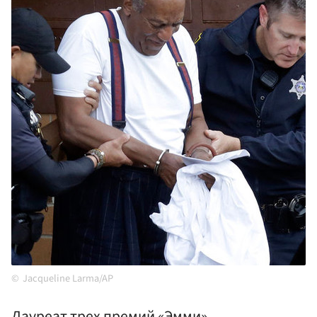
Jacqueline Larma/AP
Лауреат трех премий «Эмми»