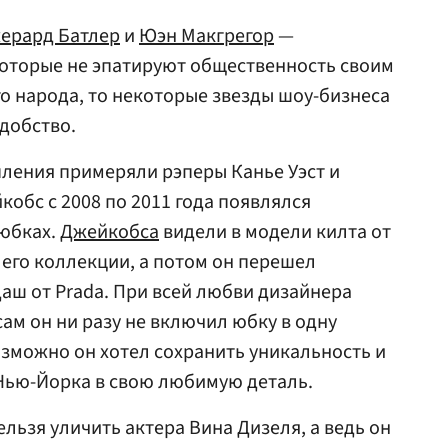
ерард Батлер
и
Юэн Макгрегор
—
оторые не эпатируют общественность своим
о народа, то некоторые звезды шоу-бизнеса
удобство.
упления примеряли рэперы Канье Уэст и
обс с 2008 по 2011 года появлялся
 юбках.
Джейкобса
видели в модели килта от
 его коллекции, а потом он перешел
аш от Prada. При всей любви дизайнера
сам он ни разу не включил юбку в одну
озможно он хотел сохранить уникальность и
 Нью-Йорка в свою любимую деталь.
льзя уличить актера Вина Дизеля, а ведь он