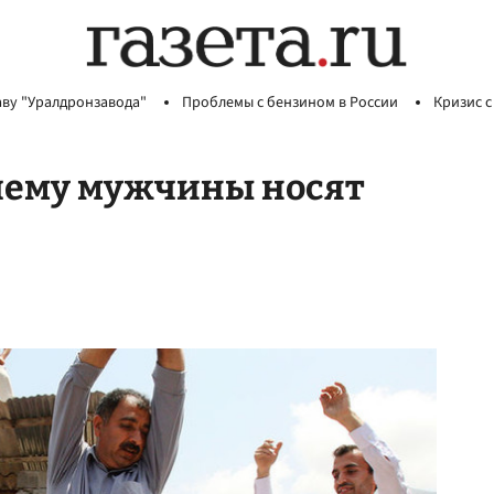
аву "Уралдронзавода"
Проблемы с бензином в России
Кризис с
очему мужчины носят