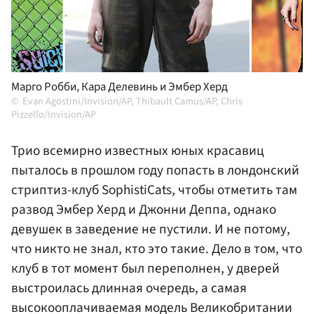
Марго Робби, Кара Делевинь и Эмбер Херд
Evan Agostini/Invision/AP, Thibault Camus/AP, Chris
Pizzello/Invision/AP
Трио всемирно известных юных красавиц
пыталось в прошлом году попасть в лондонский
стриптиз-клуб SophistiCats, чтобы отметить там
развод Эмбер Херд и Джонни Деппа, однако
девушек в заведение не пустили. И не потому,
что никто не знал, кто это такие. Дело в том, что
клуб в тот момент был переполнен, у дверей
выстроилась длинная очередь, а самая
высокооплачиваемая модель Великобритании