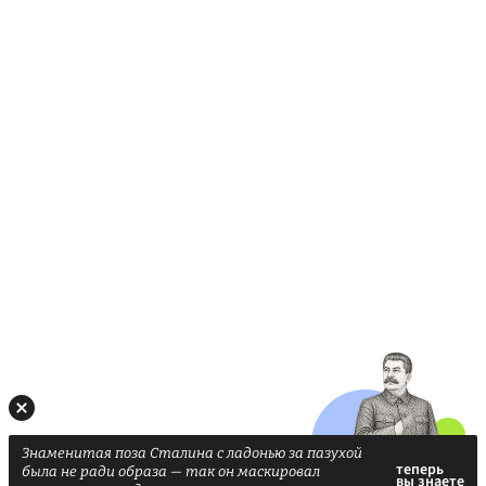
Знаменитая поза Сталина с ладонью за пазухой
была не ради образа — так он маскировал