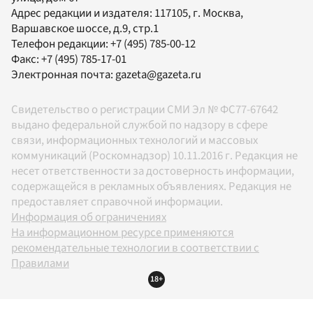
Адрес редакции и издателя:
117105
, г.
Москва
,
Варшавское шоссе, д.9, стр.1
Телефон редакции:
+7 (495) 785-00-12
Факс:
+7 (495) 785-17-01
Электронная почта:
gazeta@gazeta.ru
Свидетельство о регистрации СМИ Эл № ФС77-67642
выдано федеральной службой по надзору в сфере
связи, информационных технологий и массовых
коммуникаций (Роскомнадзор) 10.11.2016 г. Редакция не
несет ответственности за достоверность информации,
содержащейся в рекламных объявлениях. Редакция не
предоставляет справочной информации.
Информация об ограничениях
На информационном ресурсе применяются
рекомендательные технологии в соответствии с
Правилами
18+