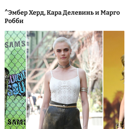
^Эмбер Херд,
Кара Делевинь
и
Марго
Робби