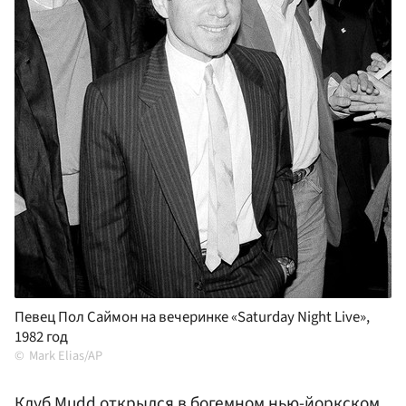
Певец Пол Саймон на вечеринке «Saturday Night Live»,
1982 год
Mark Elias/AP
Клуб Mudd открылся в богемном нью-йоркском