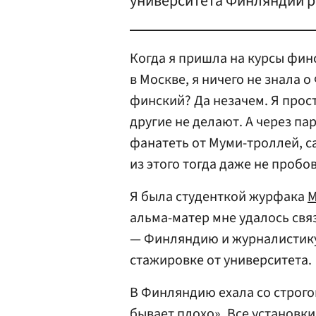
университета Финляндии р
Когда я пришла на курсы фин
в Москве, я ничего не знала 
финский? Да незачем. Я прост
другие не делают. А через па
фанатеть от Муми-троллей, с
из этого тогда даже не пробо
Я была студенткой журфака
М
альма-матер мне удалось свя
— Финляндию и журналистику:
стажировке от университета.
В Финляндию ехала со строгой
бывает плохо». Все установк