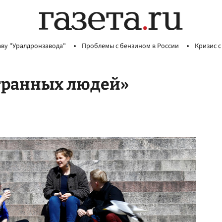
аву "Уралдронзавода"
Проблемы с бензином в России
Кризис с
транных людей»