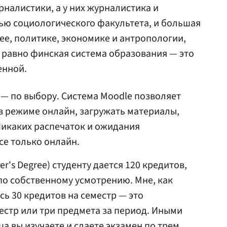
рналистики, а у них журналистика и
ью социологического факультета, и большая
ее, политике, экономике и антропологии,
 равно финская система образования — это
енной.
 — по выбору. Система Moodle позволяет
 в режиме онлайн, загружать материалы,
 Никаких распечаток и ожидания
се только онлайн.
er's Degree) студенту дается 120 кредитов,
о собственному усмотрению. Мне, как
сь 30 кредитов на семестр — это
естр или три предмета за период. Иными
ца вы изучаете и сдаете экзамен по трем