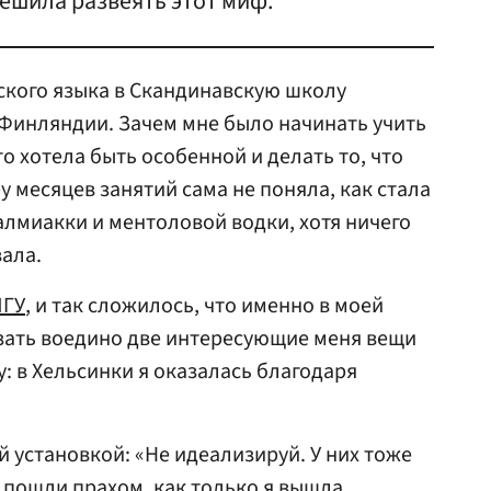
ешила развеять этот миф.
ского языка в Скандинавскую школу
о Финляндии. Зачем мне было начинать учить
о хотела быть особенной и делать то, что
ру месяцев занятий сама не поняла, как стала
алмиакки и ментоловой водки, хотя ничего
вала.
ГУ
, и так сложилось, что именно в моей
зать воедино две интересующие меня вещи
 в Хельсинки я оказалась благодаря
 установкой: «Не идеализируй. У них тоже
и пошли прахом, как только я вышла