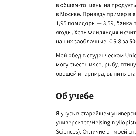
в общем-то, цены на продукты
в Москве. Приведу пример в е
1,95 помидоры — 3,59, банка п
ягоды. Хоть Финляндия и счит
на них заоблачные: € 6-8 за 50
Мой обед в студенческом Unica
могу съесть мясо, рыбу, птиц
овощей и гарнира, выпить ста
Об учебе
Я учусь в старейшем универс
университет/Helsingin yliopis
Sciences). Отличие от моей с