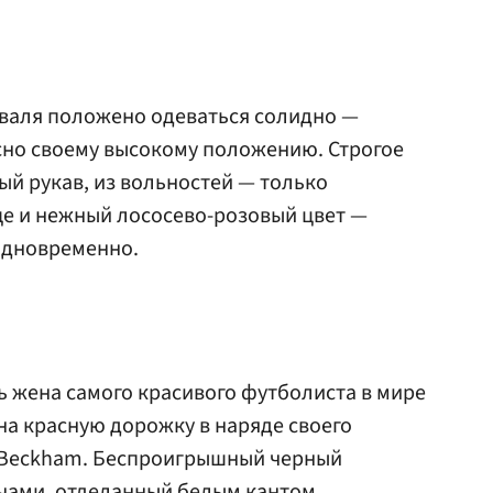
валя положено одеваться солидно —
сно своему высокому положению. Строгое
ый рукав, из вольностей — только
ще и нежный лососево-розовый цвет —
одновременно.
ь жена самого красивого футболиста в мире
на красную дорожку в наряде своего
a Beckham. Беспроигрышный черный
чами, отделанный белым кантом,