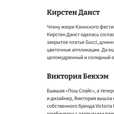
Кирстен Данст
Члену жюри Каннского фести
Кирстен Данст оделась согла
закрытое платье Gucci, длинн
цветочные аппликации. Да е
целомудренный и солидный 
Виктория
Бекхэм
Бывшая «Пош Спайс», а тепер
и дизайнер, Виктория вышла 
собственного бренда Victori
комбинезон с открытыми пле