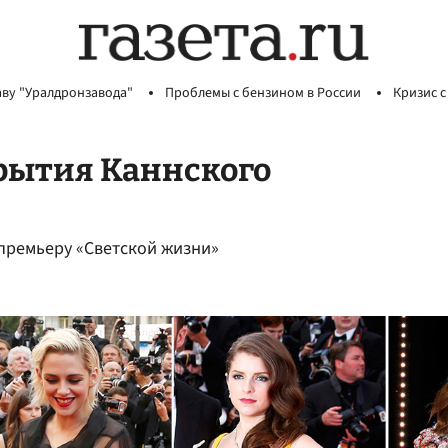
аву "Уралдронзавода"
Проблемы с бензином в России
Кризис с
рытия Каннского
 премьеру «Светской жизни»