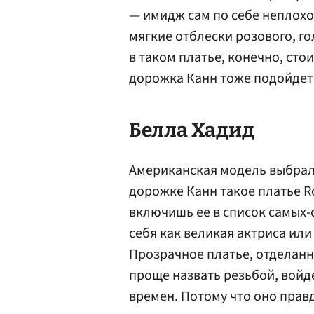
— имидж сам по себе неплохо
мягкие отблески розового, гол
в таком платье, конечно, сто
дорожка Канн тоже подойдет
Белла Хадид
Американская модель выбрала
дорожке Канн такое платье Rob
включишь ее в список самых-с
себя как великая актриса ил
Прозрачное платье, отделан
проще назвать резьбой, войде
времен. Потому что оно прав