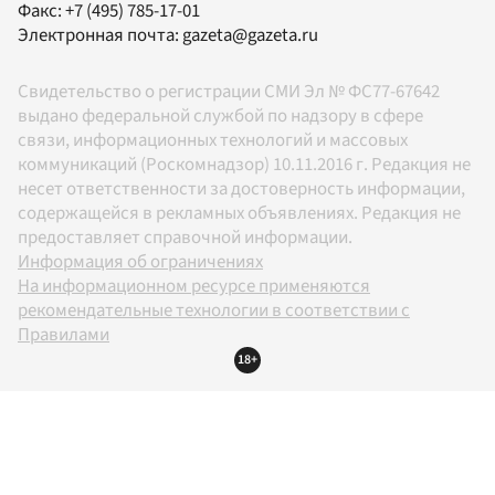
Факс:
+7 (495) 785-17-01
Электронная почта:
gazeta@gazeta.ru
Свидетельство о регистрации СМИ Эл № ФС77-67642
выдано федеральной службой по надзору в сфере
связи, информационных технологий и массовых
коммуникаций (Роскомнадзор) 10.11.2016 г. Редакция не
несет ответственности за достоверность информации,
содержащейся в рекламных объявлениях. Редакция не
предоставляет справочной информации.
Информация об ограничениях
На информационном ресурсе применяются
рекомендательные технологии в соответствии с
Правилами
18+