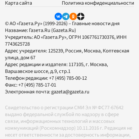
Карта сайта
Политика конфиденциальности
© АО «Газета.Ру» (1999-2026) – Главные новости дня
Название:
Газета.Ru
(Gazeta.Ru)
Учредитель:
АО «Газета.Ру»
, ОГРН 1067761730376, ИНН
7743625728
Адрес учредителя: 125239, Россия, Москва, Коптевская
улица, дом 67
Адрес редакции и издателя:
117105
, г.
Москва
,
Варшавское шоссе, д.9, стр.1
Телефон редакции:
+7 (495) 785-00-12
Факс:
+7 (495) 785-17-01
Электронная почта:
gazeta@gazeta.ru
Свидетельство о регистрации СМИ Эл № ФС77-67642
выдано федеральной службой по надзору в сфере
связи, информационных технологий и массовых
коммуникаций (Роскомнадзор) 10.11.2016 г. Редакция не
несет ответственности за достоверность информации,