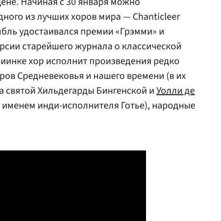
цене. Начиная с 30 января можно
ного из лучших хоров мира — Chanticleer
мбль удостаивался премии «Грэмми» и
ерсии старейшего журнала о классической
ариинке хор исполнит произведения редко
ров Средневековья и нашего времени (в их
а святой Хильдегарды Бингенской и
Уолли де
д именем инди-исполнителя Готье), народные