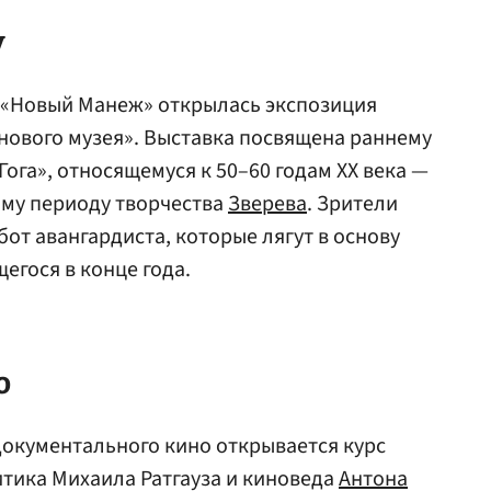
у
е «Новый Манеж» открылась экспозиция
 нового музея». Выставка посвящена раннему
Гога», относящемуся к 50–60 годам XX века —
ому периоду творчества
Зверева
. Зрители
бот авангардиста, которые лягут в основу
егося в конце года.
ю
 документального кино открывается курс
тика Михаила Ратгауза и киноведа
Антона