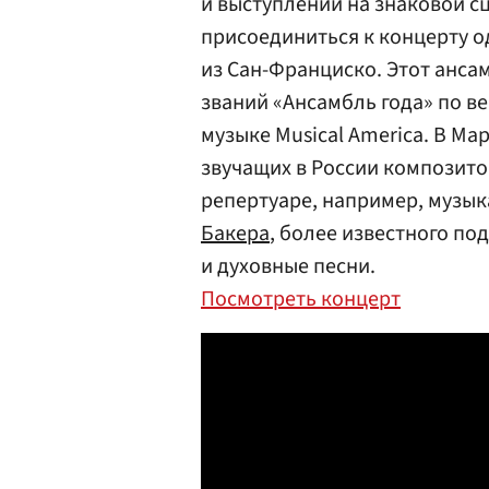
и выступлений на знаковой с
присоединиться к концерту од
из Сан-Франциско. Этот анса
званий «Ансамбль года» по в
музыке Musical America. В М
звучащих в России композито
репертуаре, например, музык
Бакера
, более известного по
и духовные песни.
Посмотреть концерт