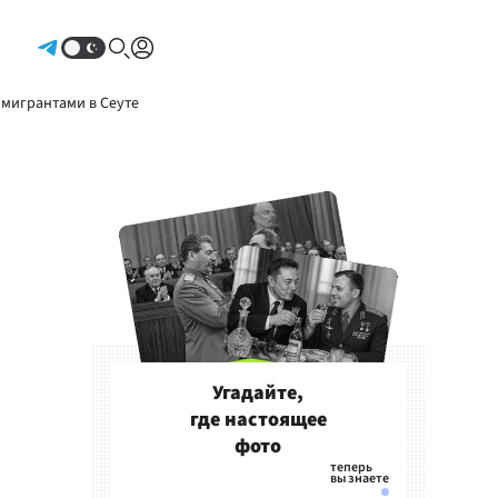
Авторизоваться
 мигрантами в Сеуте
Угадайте,
где настоящее
фото