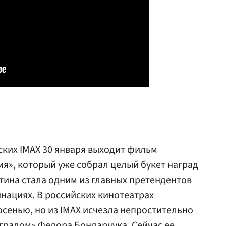
ских IMAX 30 января выходит фильм
я», который уже собрал целый букет наград
ртина стала одним из главных претендентов
инациях. В российских кинотеатрах
сенью, но из IMAX исчезла непростительно
нградом»
Федора Бондарчука
. Сейчас ее