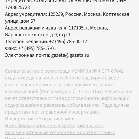
Учредитель:
АО «Газета.Ру»
, ОГРН 1067761730376, ИНН
7743625728
Адрес учредителя: 125239, Россия, Москва, Коптевская
улица, дом 67
Адрес редакции и издателя:
117105
, г.
Москва
,
Варшавское шоссе, д.9, стр.1
Телефон редакции:
+7 (495) 785-00-12
Факс:
+7 (495) 785-17-01
Электронная почта:
gazeta@gazeta.ru
Свидетельство о регистрации СМИ Эл № ФС77-67642
выдано федеральной службой по надзору в сфере
связи, информационных технологий и массовых
коммуникаций (Роскомнадзор) 10.11.2016 г. Редакция не
несет ответственности за достоверность информации,
содержащейся в рекламных объявлениях. Редакция не
предоставляет справочной информации.
Информация об ограничениях
На информационном ресурсе применяются
рекомендательные технологии в соответствии с