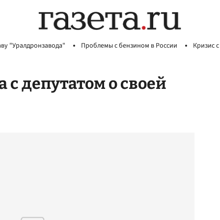
аву "Уралдронзавода"
Проблемы с бензином в России
Кризис с
 с депутатом о своей