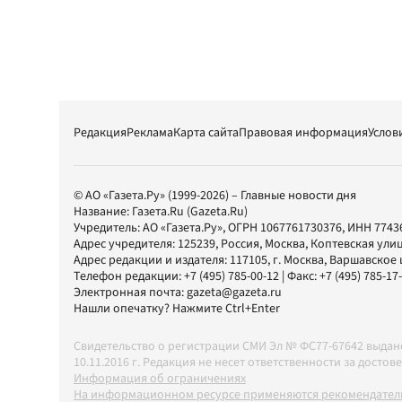
Редакция
Реклама
Карта сайта
Правовая информация
Услов
© АО «Газета.Ру» (1999-2026) – Главные новости дня
Название:
Газета.Ru
(Gazeta.Ru)
Учредитель:
АО «Газета.Ру»
, ОГРН 1067761730376, ИНН 7743
Адрес учредителя: 125239, Россия, Москва, Коптевская улиц
Адрес редакции и издателя:
117105
, г.
Москва
,
Варшавское шо
Телефон редакции:
+7 (495) 785-00-12
| Факс:
+7 (495) 785-17
Электронная почта:
gazeta@gazeta.ru
Нашли опечатку? Нажмите Ctrl+Enter
Свидетельство о регистрации СМИ Эл № ФС77-67642 выда
10.11.2016 г. Редакция не несет ответственности за дос
Информация об ограничениях
На информационном ресурсе применяются рекомендатель