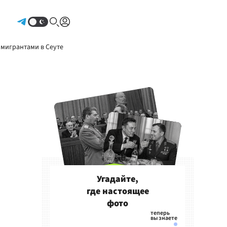
Авторизоваться
 мигрантами в Сеуте
Угадайте,
где настоящее
фото