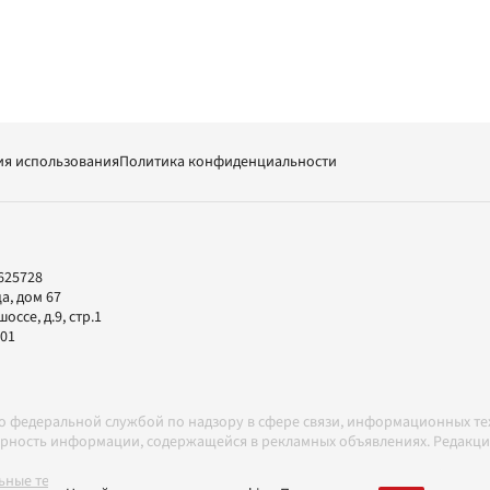
ия использования
Политика конфиденциальности
625728
а, дом 67
ссе, д.9, стр.1
-01
но федеральной службой по надзору в сфере связи, информационных т
товерность информации, содержащейся в рекламных объявлениях. Редак
ные технологии в соответствии с Правилами