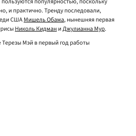
 пользуются популярностью, поскольку
но, и практично. Тренду последовали,
леди США
Мишель Обама
, нынешняя первая
трисы
Николь Кидман
и
Джулианна Мур
.
е Терезы Мэй в первый год работы