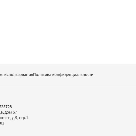
ия использования
Политика конфиденциальности
625728
а, дом 67
ссе, д.9, стр.1
-01