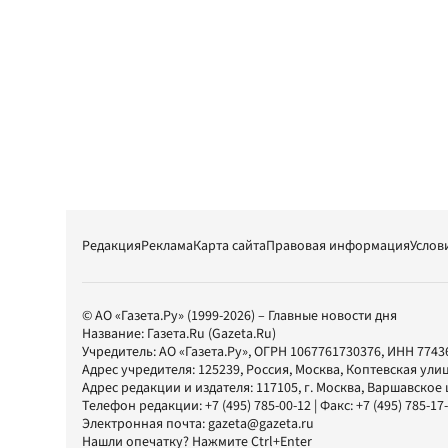
Редакция
Реклама
Карта сайта
Правовая информация
Услов
© АО «Газета.Ру» (1999-2026) – Главные новости дня
Название:
Газета.Ru
(Gazeta.Ru)
Учредитель:
АО «Газета.Ру»
, ОГРН 1067761730376, ИНН 7743
Адрес учредителя: 125239, Россия, Москва, Коптевская улиц
Адрес редакции и издателя:
117105
, г.
Москва
,
Варшавское шо
Телефон редакции:
+7 (495) 785-00-12
| Факс:
+7 (495) 785-17
Электронная почта:
gazeta@gazeta.ru
Нашли опечатку? Нажмите Ctrl+Enter