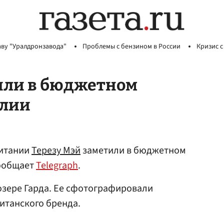
аву "Уралдронзавода"
Проблемы с бензином в России
Кризис с
тили в бюджетном
алии
итании
Терезу Мэй
заметили в бюджетном
сообщает
Telegraph
.
озере Гарда. Ее сфотографировали
итанского бренда.