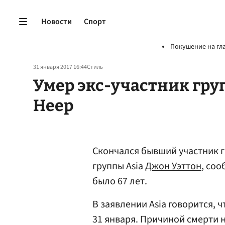
Новости
Спорт
Покушение на гл
31 января 2017 16:44
Стиль
Умер экс-участник груп
Heep
Скончался бывший участник гр
группы Asia
Джон Уэттон
, со
было 67 лет.
В заявлении Asia говорится, ч
31 января. Причиной смерти н