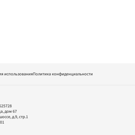
ия использования
Политика конфиденциальности
625728
а, дом 67
ссе, д.9, стр.1
-01