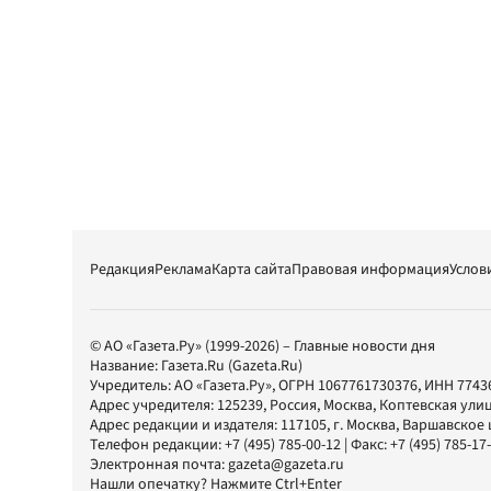
Редакция
Реклама
Карта сайта
Правовая информация
Услов
© АО «Газета.Ру» (1999-2026) – Главные новости дня
Название:
Газета.Ru
(Gazeta.Ru)
Учредитель:
АО «Газета.Ру»
, ОГРН 1067761730376, ИНН 7743
Адрес учредителя: 125239, Россия, Москва, Коптевская улиц
Адрес редакции и издателя:
117105
, г.
Москва
,
Варшавское шо
Телефон редакции:
+7 (495) 785-00-12
| Факс:
+7 (495) 785-17
Электронная почта:
gazeta@gazeta.ru
Нашли опечатку? Нажмите Ctrl+Enter