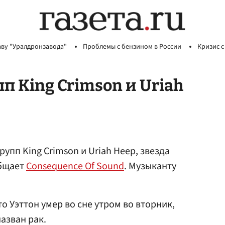
аву "Уралдронзавода"
Проблемы с бензином в России
Кризис с
п King Crimson и Uriah
упп King Crimson и Uriah Heep, звезда
общает
Consequence Of Sound
. Музыканту
то Уэттон умер во сне утром во вторник,
азван рак.