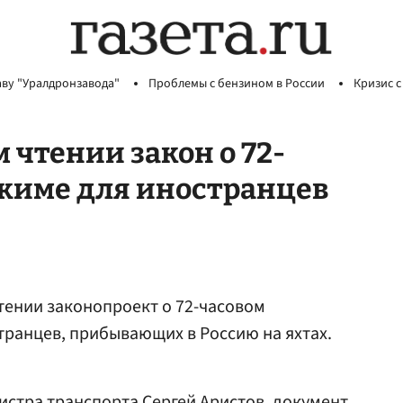
аву "Уралдронзавода"
Проблемы с бензином в России
Кризис с
 чтении закон о 72-
ежиме для иностранцев
тении законопроект о 72-часовом
ранцев, прибывающих в Россию на яхтах.
истра транспорта Сергей
Аристов
, документ