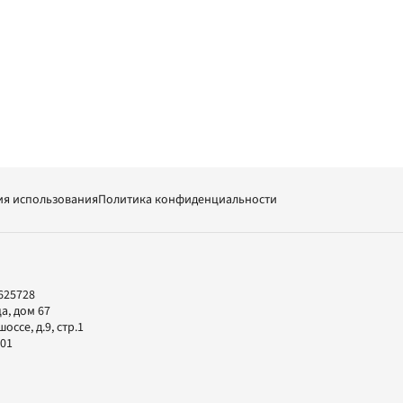
ия использования
Политика конфиденциальности
625728
а, дом 67
ссе, д.9, стр.1
-01