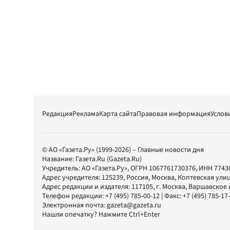
Редакция
Реклама
Карта сайта
Правовая информация
Услов
© АО «Газета.Ру» (1999-2026) – Главные новости дня
Название:
Газета.Ru
(Gazeta.Ru)
Учредитель:
АО «Газета.Ру»
, ОГРН 1067761730376, ИНН 7743
Адрес учредителя: 125239, Россия, Москва, Коптевская улиц
Адрес редакции и издателя:
117105
, г.
Москва
,
Варшавское шо
Телефон редакции:
+7 (495) 785-00-12
| Факс:
+7 (495) 785-17
Электронная почта:
gazeta@gazeta.ru
Нашли опечатку? Нажмите Ctrl+Enter