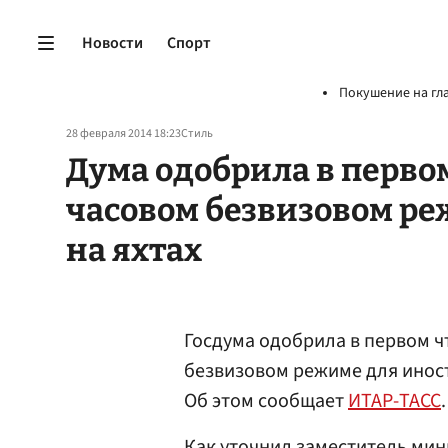
Новости
Спорт
Покушение на гл
28 февраля 2014 18:23
Стиль
Дума одобрила в первом
часовом безвизовом р
на яхтах
Госдума одобрила в первом ч
безвизовом режиме для иност
Об этом сообщает
ИТАР-ТАСС
.
Как уточнил заместитель мин