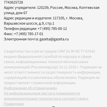
7743625728
Адрес учредителя: 125239, Россия, Москва, Коптевская
улица, дом 67
Адрес редакции и издателя:
117105
, г.
Москва
,
Варшавское шоссе, д.9, стр.1
Телефон редакции:
+7 (495) 785-00-12
Факс:
+7 (495) 785-17-01
Электронная почта:
gazeta@gazeta.ru
Свидетельство о регистрации СМИ Эл № ФС77-67642
выдано федеральной службой по надзору в сфере
связи, информационных технологий и массовых
коммуникаций (Роскомнадзор) 10.11.2016 г. Редакция не
несет ответственности за достоверность информации,
содержащейся в рекламных объявлениях. Редакция не
предоставляет справочной информации.
Информация об ограничениях
На информационном ресурсе применяются
рекомендательные технологии в соответствии с
Правилами