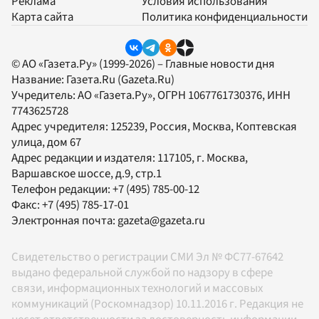
Реклама
Условия использования
Карта сайта
Политика конфиденциальности
© АО «Газета.Ру» (1999-2026) – Главные новости дня
Название:
Газета.Ru
(Gazeta.Ru)
Учредитель:
АО «Газета.Ру»
, ОГРН 1067761730376, ИНН
7743625728
Адрес учредителя: 125239, Россия, Москва, Коптевская
улица, дом 67
Адрес редакции и издателя:
117105
, г.
Москва
,
Варшавское шоссе, д.9, стр.1
Телефон редакции:
+7 (495) 785-00-12
Факс:
+7 (495) 785-17-01
Электронная почта:
gazeta@gazeta.ru
Свидетельство о регистрации СМИ Эл № ФС77-67642
выдано федеральной службой по надзору в сфере
связи, информационных технологий и массовых
коммуникаций (Роскомнадзор) 10.11.2016 г. Редакция не