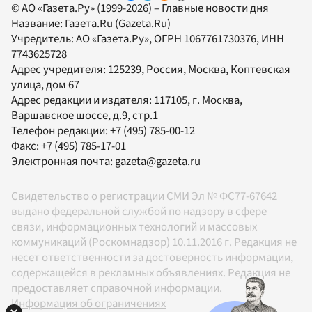
© АО «Газета.Ру» (1999-2026) – Главные новости дня
Название:
Газета.Ru
(Gazeta.Ru)
Учредитель:
АО «Газета.Ру»
, ОГРН 1067761730376, ИНН
7743625728
Адрес учредителя: 125239, Россия, Москва, Коптевская
улица, дом 67
Адрес редакции и издателя:
117105
, г.
Москва
,
Варшавское шоссе, д.9, стр.1
Телефон редакции:
+7 (495) 785-00-12
Факс:
+7 (495) 785-17-01
Электронная почта:
gazeta@gazeta.ru
Свидетельство о регистрации СМИ Эл № ФС77-67642
выдано федеральной службой по надзору в сфере
связи, информационных технологий и массовых
коммуникаций (Роскомнадзор) 10.11.2016 г. Редакция не
несет ответственности за достоверность информации,
содержащейся в рекламных объявлениях. Редакция не
предоставляет справочной информации.
Информация об ограничениях