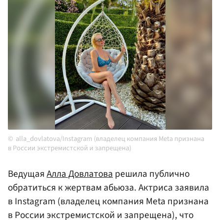
alla_dovlatova/Instagram (владелец компания Meta признана
в России экстремистской и запрещена)
Ведущая
Алла Довлатова
решила публично
обратиться к жертвам абьюза. Актриса заявила
в Instagram (владелец компания Meta признана
в России экстремистской и запрещена), что