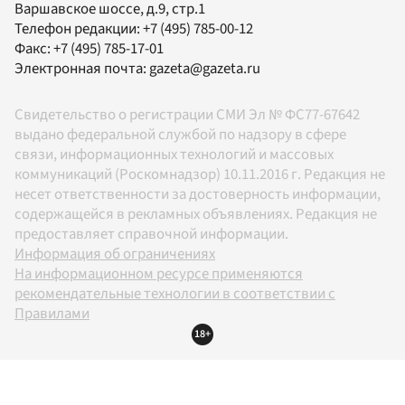
Варшавское шоссе, д.9, стр.1
Телефон редакции:
+7 (495) 785-00-12
Факс:
+7 (495) 785-17-01
Электронная почта:
gazeta@gazeta.ru
Свидетельство о регистрации СМИ Эл № ФС77-67642
выдано федеральной службой по надзору в сфере
связи, информационных технологий и массовых
коммуникаций (Роскомнадзор) 10.11.2016 г. Редакция не
несет ответственности за достоверность информации,
содержащейся в рекламных объявлениях. Редакция не
предоставляет справочной информации.
Информация об ограничениях
На информационном ресурсе применяются
рекомендательные технологии в соответствии с
Правилами
18+