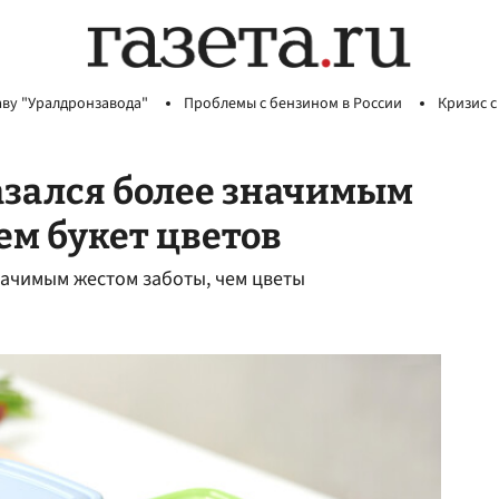
аву "Уралдронзавода"
Проблемы с бензином в России
Кризис с
азался более значимым
ем букет цветов
начимым жестом заботы, чем цветы