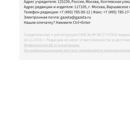
Адрес учредителя: 125239, Россия, Москва, Коптевская улиц
Адрес редакции и издателя:
117105
, г.
Москва
,
Варшавское шо
Телефон редакции:
+7 (495) 785-00-12
| Факс:
+7 (495) 785-17
Электронная почта:
gazeta@gazeta.ru
Нашли опечатку? Нажмите Ctrl+Enter
Свидетельство о регистрации СМИ Эл № ФС77-67642 выда
10.11.2016 г. Редакция не несет ответственности за дос
Информация об ограничениях
На информационном ресурсе применяются рекомендатель