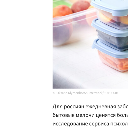
Oksana Klymenko/Shutterstock/FOTODOM
Для россиян ежедневная забо
бытовые мелочи ценятся бол
исследование сервиса психо