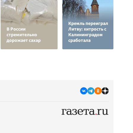
Кремль переиграл
Н
В России
Литву: хитрость с
т
стремительно
Калининградом
у
дорожает сахар
сработала
С