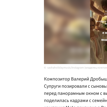
sashaholidaymusic/Instagram (владелец компа
Композитор Валерий Дробыш 
Супруги позировали с сыновь
перед панорамным окном с в
поделилась кадрами с семейн