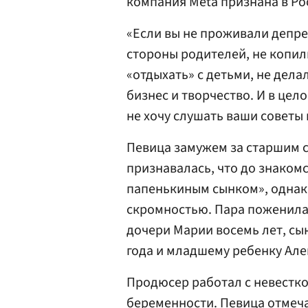
компания Meta признана в Ро
«Если вы не проживали депре
стороны родителей, не копил
«отдыхать» с детьми, не дела
бизнес и творчество. И в цел
не хочу слушать ваши советы
Певица замужем за старшим 
признавалась, что до знакомс
папенькиным сынком», однак
скромностью. Пара поженилась
дочери Марии восемь лет, сы
года и младшему ребенку Але
Продюсер работал с невесткой
беременности. Певица отмечал