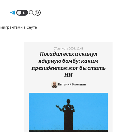
Авторизоваться
 мигрантами в Сеуте
07 августа 2026, 10:43
Посадил всех и скинул
ядерную бомбу: каким
президентом мог бы стать
ИИ
Виталий Рюмшин