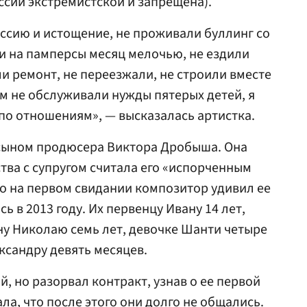
ссии экстремистской и запрещена).
ссию и истощение, не проживали буллинг со
и на памперсы месяц мелочью, не ездили
ли ремонт, не переезжали, не строили вместе
ом не обслуживали нужды пятерых детей, я
 по отношениям», — высказалась артистка.
сыном продюсера Виктора Дробыша. Она
тва с супругом считала его «испорченным
о на первом свидании композитор удивил ее
 в 2013 году. Их первенцу Ивану 14 лет,
ну Николаю семь лет, девочке Шанти четыре
ксандру девять месяцев.
, но разорвал контракт, узнав о ее первой
а, что после этого они долго не общались.