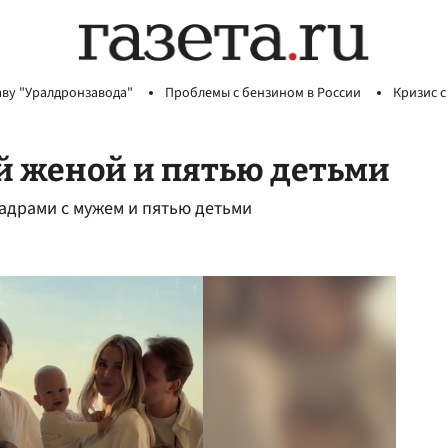
аву "Уралдронзавода"
Проблемы с бензином в России
Кризис с
й женой и пятью детьми
драми с мужем и пятью детьми