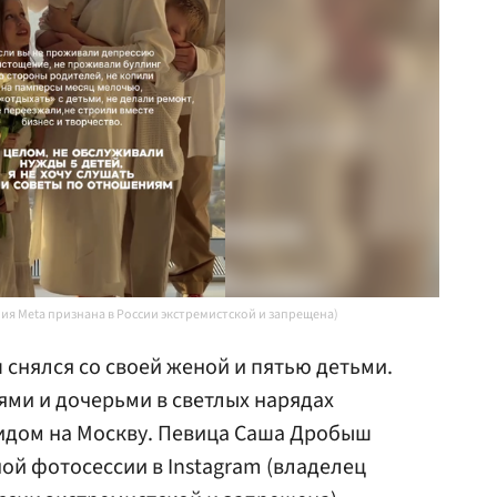
ния Meta признана в России экстремистской и запрещена)
снялся со своей женой и пятью детьми.
ями и дочерьми в светлых нарядах
идом на Москву. Певица Саша Дробыш
ой фотосессии в Instagram (владелец