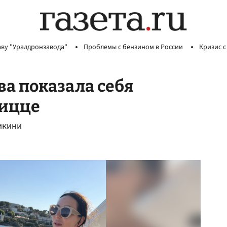
аву "Уралдронзавода"
Проблемы с бензином в России
Кризис с
ва показала себя
Ницце
икини