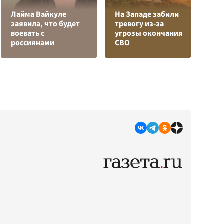
Лайма Вайкуле
На Западе забили
заявила, что будет
тревогу из-за
Я
воевать с
угрозы окончания
д
россиянами
СВО
о