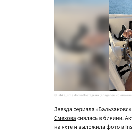
alika_smekhova/Instagram (владелец компания
Звезда сериала «Бальзаковски
Смехова
снялась в бикини. А
на яхте и выложила фото в I