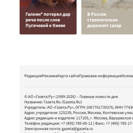
Галкин* потерял дар
В России
речи после слов
стремительно
Пугачевой о Киеве
дорожает сахар
Редакция
Реклама
Карта сайта
Правовая информация
Услов
© АО «Газета.Ру» (1999-2026) – Главные новости дня
Название:
Газета.Ru
(Gazeta.Ru)
Учредитель:
АО «Газета.Ру»
, ОГРН 1067761730376, ИНН 7743
Адрес учредителя: 125239, Россия, Москва, Коптевская улиц
Адрес редакции и издателя:
117105
, г.
Москва
,
Варшавское шо
Телефон редакции:
+7 (495) 785-00-12
| Факс:
+7 (495) 785-17
Электронная почта:
gazeta@gazeta.ru