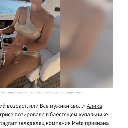
 Meta признана в России экстремистской и запрещена)
й возраст, или Все мужики сво...»
Алика
ктриса позировала в блестящем купальнике
nstagram (владелец компания Meta признана