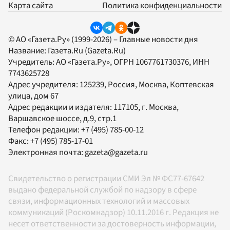
Карта сайта
Политика конфиденциальности
© АО «Газета.Ру» (1999-2026) – Главные новости дня
Название:
Газета.Ru
(Gazeta.Ru)
Учредитель:
АО «Газета.Ру»
, ОГРН 1067761730376, ИНН
7743625728
Адрес учредителя: 125239, Россия, Москва, Коптевская
улица, дом 67
Адрес редакции и издателя:
117105
, г.
Москва
,
Варшавское шоссе, д.9, стр.1
Телефон редакции:
+7 (495) 785-00-12
Факс:
+7 (495) 785-17-01
Электронная почта:
gazeta@gazeta.ru
Свидетельство о регистрации СМИ Эл № ФС77-67642
выдано федеральной службой по надзору в сфере
связи, информационных технологий и массовых
коммуникаций (Роскомнадзор) 10.11.2016 г. Редакция не
несет ответственности за достоверность информации,